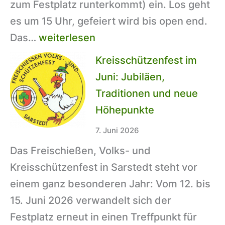
zum Festplatz runterkommt) ein. Los geht
Jahreshälfte
es um 15 Uhr, gefeiert wird bis open end.
75
Das…
weiterlesen
Jahre
Kreisschützenfest im
Schützenverein
Juni: Jubiläen,
Sarstedt:
Traditionen und neue
Sommerfest
Höhepunkte
für
7. Juni 2026
die
Das Freischießen, Volks- und
ganze
Kreisschützenfest in Sarstedt steht vor
Familie
einem ganz besonderen Jahr: Vom 12. bis
15. Juni 2026 verwandelt sich der
Festplatz erneut in einen Treffpunkt für