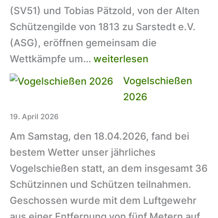
(SV51) und Tobias Pätzold, von der Alten
Schützengilde von 1813 zu Sarstedt e.V.
(ASG), eröffnen gemeinsam die
Kreisschützenfest
Wettkämpfe um…
weiterlesen
im
Vogelschießen
Juni:
2026
Bürgerschießen
19. April 2026
beginnt
Am Samstag, den 18.04.2026, fand bei
am
bestem Wetter unser jährliches
10.05.2026
Vogelschießen statt, an dem insgesamt 36
Schützinnen und Schützen teilnahmen.
Geschossen wurde mit dem Luftgewehr
aus einer Entfernung von fünf Metern auf