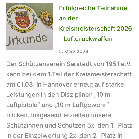
im
Erfolgreiche Teilnahme
Juni:
an der
SV51
Kreismeisterschaft 2026
und
– Luftdruckwaffen
ASG
2. März 2026
laden
Der Schützenverein Sarstedt von 1951 e.V.
zum
kann bei dem 1.Teil der Kreismeisterschaft
traditionellen
am 01.03. in Hannover erneut auf starke
Fest
Leistungen in den Disziplinen „10 m
ein
Luftpistole“ und „10 m Luftgewehr“
blicken. Insgesamt erzielten unsere
Schützinnen und Schützen 5x den 1. Platz
in der Einzelwertung 2x den 2. Platz in