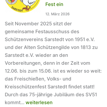
gewinnt
Fest ein
gegen
12. März 2026
die
Seit November 2025 sitzt der
ASG
gemeinsame Festausschuss des
Schützenvereins Sarstedt von 1951 e.V.
und der Alten Schützengilde von 1813 zu
Sarstedt e.V. wieder an den
Vorbereitungen, denn in der Zeit vom
12.06. bis zum 15.06. ist es wieder so weit:
das Freischießen, Volks- und
Kreisschützenfest Sarstedt findet statt!
Durch das 75-jährige Jubiläum des SV51
Kreisschützenfest
kommt…
weiterlesen