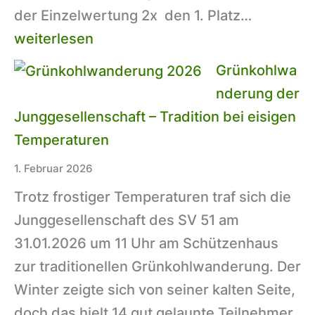
Erfolgre
der Einzelwertung 2x den 1. Platz…
Teilnah
weiterlesen
an
Grünkohlwa
der
nderung der
Kreismei
Junggesellenschaft – Tradition bei eisigen
2026
Temperaturen
–
1. Februar 2026
Luftdruc
Trotz frostiger Temperaturen traf sich die
Junggesellenschaft des SV 51 am
31.01.2026 um 11 Uhr am Schützenhaus
zur traditionellen Grünkohlwanderung. Der
Winter zeigte sich von seiner kalten Seite,
doch das hielt 14 gut gelaunte Teilnehmer