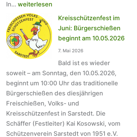
Erfolgreiche
In…
weiterlesen
Teilnahme
Kreisschützenfest im
an
Juni: Bürgerschießen
der
beginnt am 10.05.2026
Kreismeisterschaft
7. Mai 2026
2026
Bald ist es wieder
–
soweit – am Sonntag, den 10.05.2026,
Endergebnisse
beginnt um 10:00 Uhr das traditionelle
Bürgerschießen des diesjährigen
Freischießen, Volks- und
Kreisschützenfest in Sarstedt. Die
Schäffer (Festleiter) Kai Kosowski, vom
Schützenverein Sarstedt von 1951 e.V.