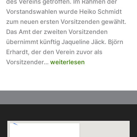
des Vereins getroffen. Im Rahmen der
Vorstandswahlen wurde Heiko Schmidt
zum neuen ersten Vorsitzenden gewählt.
Das Amt der zweiten Vorsitzenden
übernimmt künftig Jaqueline Jäck. Björn
Erhardt, der den Verein zuvor als
Jahreshauptversammlung
Vorsitzender…
weiterlesen
am
24.
Januar
2026