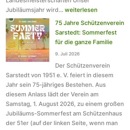
Landesmeisterschaften Unser
Rekordjahr
Jubiläumsjahr wird…
weiterlesen
für
75 Jahre Schützenverein
den
Sarstedt: Sommerfest
SV51:
für die ganze Familie
Erfolgreiche
9. Juli 2026
Landesmeisterschaften
Der Schützenverein
und
Sarstedt von 1951 e. V. feiert in diesem
ein
Jahr sein 75-jähriges Bestehen. Aus
starker
diesem Anlass lädt der Verein am
Start
Samstag, 1. August 2026, zu einem großen
in
Jubiläums-Sommerfest am Schützenhaus
die
der 51er (auf der linken Seite, wenn man
zweite