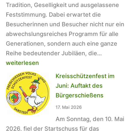
Tradition, Geselligkeit und ausgelassene
Feststimmung. Dabei erwartet die
Besucherinnen und Besucher nicht nur ein
abwechslungsreiches Programm für alle
Generationen, sondern auch eine ganze
Kreisschü
Reihe bedeutender Jubiläen, die…
im
weiterlesen
Juni:
Kreisschützenfest im
Jubiläen,
Juni: Auftakt des
Tradition
Bürgerschießens
und
17. Mai 2026
neue
Am Sonntag, den 10. Mai
Höhepunk
2026, fiel der Startschuss für das