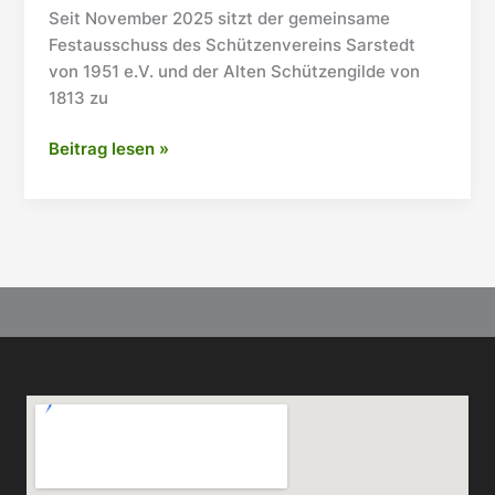
Seit November 2025 sitzt der gemeinsame
Festausschuss des Schützenvereins Sarstedt
von 1951 e.V. und der Alten Schützengilde von
1813 zu
Kreisschützenfest
Beitrag lesen »
im
Juni:
SV51
und
ASG
laden
zum
traditionellen
Fest
ein