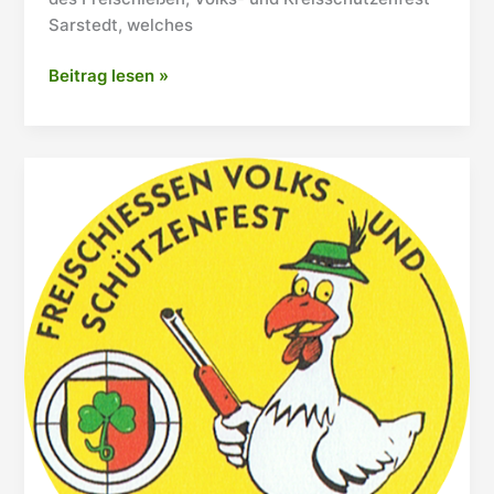
Sarstedt, welches
Kreisschützenfest
Beitrag lesen »
im
Juni:
Auftakt
des
Bürgerschießens