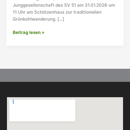
Junggesellenschaft des SV 51 am 31.01.2026 um
11 Uhr am Schützenhaus zur traditionellen
Grünkohlwanderung. […]
Grünkohlwanderung
Beitrag lesen »
der
Junggesellenschaft
–
Tradition
bei
eisigen
Temperaturen